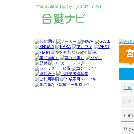
宮城県の鍵屋【路線から探す:JR仙山線】
仙台
北山
陸前
熊ケ