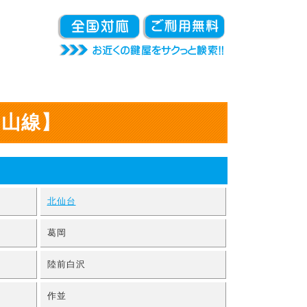
仙山線】
北仙台
葛岡
陸前白沢
作並