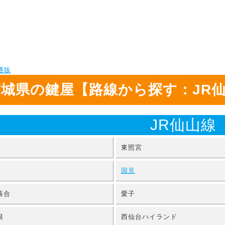
宮城県の鍵屋【路線から探す：JR
JR仙山線
東照宮
国見
落合
愛子
根
西仙台ハイランド