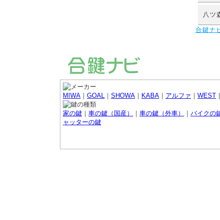
八ツ
合鍵ナ
MIWA
｜
GOAL
｜
SHOWA
｜
KABA
｜
アルファ
｜
WEST
家の鍵
｜
車の鍵（国産）
｜
車の鍵（外車）
｜
バイクの
ャッターの鍵