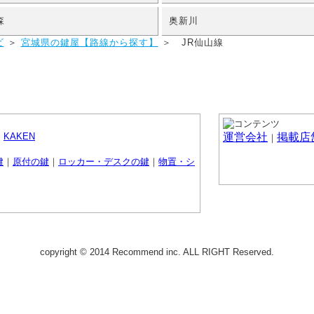
森
奥新川
ビ
＞
宮城県の鍵屋【路線から探す】
＞ JR仙山線
｜
KAKEN
運営会社
掲載店
｜
鍵
｜
原付の鍵
｜
ロッカー・デスクの鍵
｜
物置・シ
copyright © 2014 Recommend inc. ALL RIGHT Reserved.