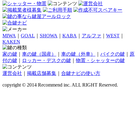
MIWA
｜
GOAL
｜
SHOWA
｜
KABA
｜
アルファ
｜
WEST
｜
KAKEN
家の鍵
｜
車の鍵（国産）
｜
車の鍵（外車）
｜
バイクの鍵
｜
原
付の鍵
｜
ロッカー・デスクの鍵
｜
物置・シャッターの鍵
運営会社
｜
掲載店舗募集
｜
合鍵ナビの使い方
copyright © 2014 Recommend inc. ALL RIGHT Reserved.