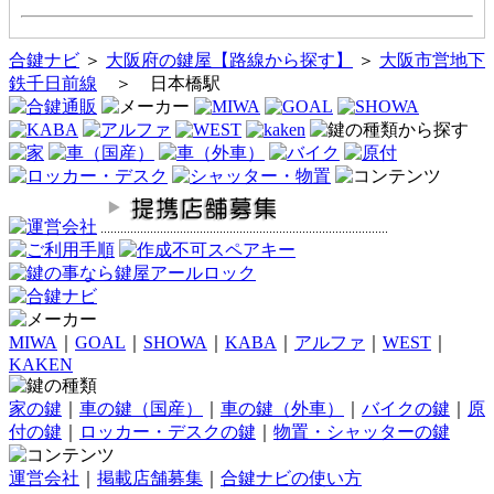
合鍵ナビ
＞
大阪府の鍵屋【路線から探す】
＞
大阪市営地下
鉄千日前線
＞ 日本橋駅
MIWA
｜
GOAL
｜
SHOWA
｜
KABA
｜
アルファ
｜
WEST
｜
KAKEN
家の鍵
｜
車の鍵（国産）
｜
車の鍵（外車）
｜
バイクの鍵
｜
原
付の鍵
｜
ロッカー・デスクの鍵
｜
物置・シャッターの鍵
運営会社
｜
掲載店舗募集
｜
合鍵ナビの使い方