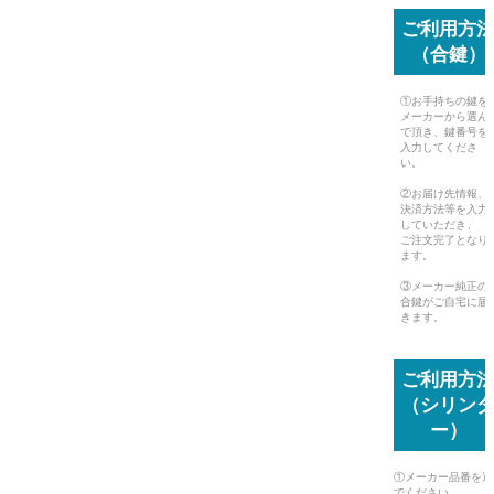
ご利用方
（合鍵）
①お手持ちの鍵を
メーカーから選ん
で頂き、鍵番号を
入力してくださ
い。
②お届け先情報、
決済方法等を入力
していただき、
ご注文完了となり
ます。
③メーカー純正の
合鍵がご自宅に届
きます。
ご利用方
（シリン
ー）
①メーカー品番を選
でください。