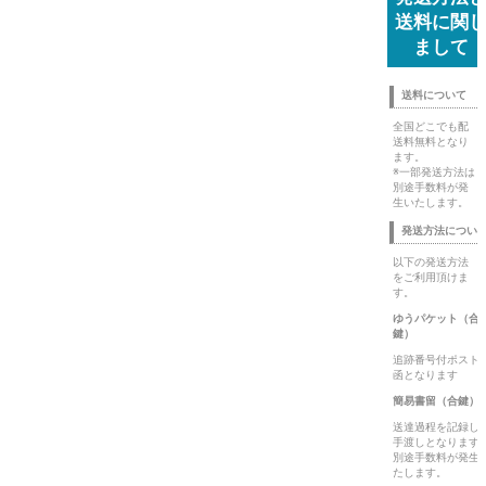
送料に関
まして
送料について
全国どこでも配
送料無料となり
ます。
※一部発送方法は
別途手数料が発
生いたします。
発送方法につい
以下の発送方法
をご利用頂けま
す。
ゆうパケット（合
鍵）
追跡番号付ポスト
函となります
簡易書留（合鍵）
送達過程を記録し
手渡しとなります
別途手数料が発生
たします。