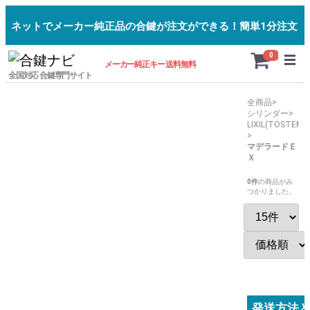
ネットでメーカー純正品の合鍵が注文ができる！簡単1分注文
Menu
0
メーカー純正キー 送料無料
全国対応 合鍵専門サイト
全商品
シリンダー
LIXIL(TOSTEM)
マデラードＥ
Ｘ
0
件
の商品がみ
つかりました。
発送方法