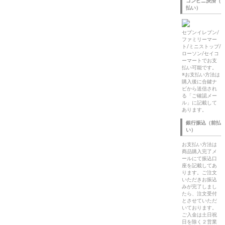
コンビニ決済（
払い）
セブンイレブン/
ファミリーマー
ト/ミニストップ/
ローソン/セイコ
ーマートでお支
払い可能です。
※お支払い方法は
購入後に合鍵ナ
ビから送信され
る「ご確認メー
ル」に記載して
あります。
銀行振込（前払
い）
お支払い方法は
商品購入完了メ
ールにて振込口
座を記載してあ
ります。ご注文
いただきお振込
みが完了しまし
たら、注文受付
とさせていただ
いております。
ご入金は土日祝
日を除く２営業