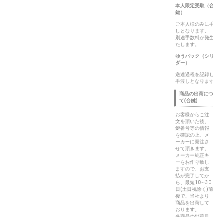
本人限定受取（合
鍵）
ご本人様のみに手
しとなります。
別途手数料が発生
たします。
ゆうパック（シリ
ダー）
送達過程を記録し
手渡しとなります
商品の出荷につ
て(合鍵)
お客様からご注
文を頂いた後、
鍵番号等の情報
を確認の上、メ
ーカーに発注さ
せて頂きます。
メーカー純正キ
ーをお作り致し
ますので、お支
払が完了してか
ら、最短10～30
日(土日祝除く)前
後で、当社より
商品を出荷して
おります。
各商品の出荷目