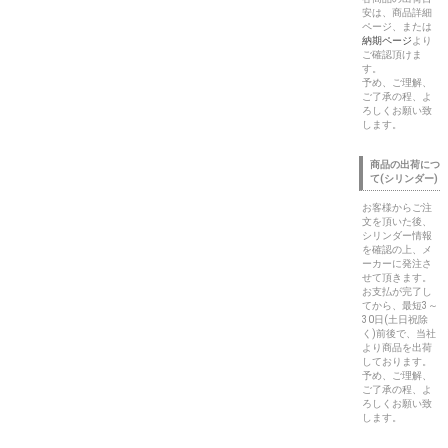
安は、商品詳細
ページ、または
納期ページ
より
ご確認頂けま
す。
予め、ご理解、
ご了承の程、よ
ろしくお願い致
します。
商品の出荷につ
て(シリンダー)
お客様からご注
文を頂いた後、
シリンダー情報
を確認の上、メ
ーカーに発注さ
せて頂きます。
お支払が完了し
てから、最短3～
30日(土日祝除
く)前後で、当社
より商品を出荷
しております。
予め、ご理解、
ご了承の程、よ
ろしくお願い致
します。