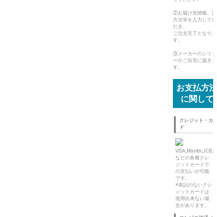
②お届け先情報、決
方法等を入力してい
だき、
ご注文完了となりま
す。
③メーカーのシリン
ーがご自宅に届きま
す。
お支払方
に関して
クレジット・カ
ド
VISA,Master,JCB,
などの各種クレ
ジットカードで
の支払いが可能
です。
※表記のないクレ
ジットカードは
使用出来ない場
合があります。