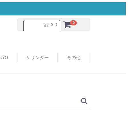
0
¥ 0
合計
UYO
シリンダー
その他
ランデ
m）
要
42 GOAL TGP + なし
42 GOAL TGP + なし
HA
EN
NT
I
VIS
A
クマン
シャッター
シャッター
HO
ASAWA
-T-LOCK
EN
MP
（出雲軽金属）
OGANE
他
O