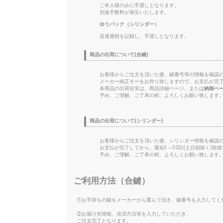
ご本人様のみに手渡しとなります。
別途手数料が発生いたします。
ゆうパック（シリンダー）
送達過程を記録し、手渡しとなります。
商品の出荷について(合鍵)
お客様からご注文を頂いた後、鍵番号等の情報を確認
メーカー純正キーをお作り致しますので、お支払が完了
各商品の出荷目安は、商品詳細ページ、または
納期ペ
予め、ご理解、ご了承の程、よろしくお願い致します
商品の出荷について(シリンダー)
お客様からご注文を頂いた後、シリンダー情報を確認
お支払が完了してから、最短3～30日(土日祝除く)前
予め、ご理解、ご了承の程、よろしくお願い致します
ご利用方法（合鍵）
①お手持ちの鍵をメーカーから選んで頂き、鍵番号を入力してく
②お届け先情報、決済方法等を入力していただき、
ご注文完了となります。