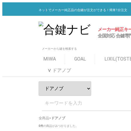
ネットでメーカー純正品の合鍵が注文ができる！簡単1分注文
メーカー純正キー
全国対応 合鍵専
メーカーから鍵を検索する
MIWA
GOAL
LIXIL(TOST
バー
プレート
ムーン
カーブ
アーチ
バー
プレート
ムーン
バー
プレート
ムーン
バー
ムーン
グリップ
カーブ
アーチ
バー
ムーン
カーブ
アーチ
バー
ムーン
カーブ
アーチ
バー
プレート
ムーン
バー
グリッ
バー
ムーン
カーブ
スワン
アーチ
バー
プレー
ムーン
カーブ
アーチ
バー
プレー
ムーン
グリッ
バー
ムーン
グリッ
カーブ
アーチ
バー
グリッ
アーチ
QDD83
バー
プレ
ムー
グリ
カー
アー
ムー
グリ
バー
ムー
カー
アー
バー
ムー
カー
アー
バー
ムー
グリ
スワ
アー
バー
ムー
グリ
スワ
アー
バー
プレ
ムー
グリ
ムー
グリ
グリ
Ｌ−
アー
レバ
バ
グ
QDC
QDC
QDC
MIW
BES
MIW
MIW
QDD
QD
QDD
QDD
MIW
MIW
QDC
QDC
QDD
QDD
QDD
QDC
QDC
QDD
QDD
QDB
QDB
バ
プ
ム
カ
ア
バ
プ
ム
グ
レ
バ
Q
QD
QD
Q
Q
M
M
Q
Q
Q
Q
M
Q
Q
Q
Q
Q
B
M
B
M
Q
G
T
T
Q
Q
Q
ドアノブ
ト
全商品
ドアノブ
0
件
の商品がみつかりました。