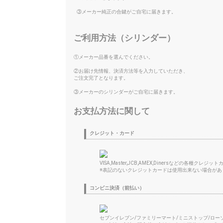
③メーカー純正の合鍵がご自宅に届きます。
ご利用方法（シリンダー）
①メーカー品番を選んでください。
②お届け先情報、決済方法等を入力していただき、
ご注文完了となります。
③メーカーのシリンダーがご自宅に届きます。
お支払方法に関して
クレジット・カード
VISA,Master,JCB,AMEX,Dinersなどの各種ク
※表記のないクレジットカードは使用出来ない場合があ
コンビニ決済（前払い）
セブンイレブン/ファミリーマート/ミニストップ/ロー