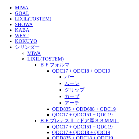
MIWA
GOAL
LIXIL(TOSTEM)
SHOWA
KABA
WEST
KOKUYO
シリンダー
MIWA
LIXIL(TOSTEM)
ＢＦフォルマ
QDC17 + QDC18 + QDC19
バー
ムーン
グリップ
カーブ
アーチ
QDD835 + QDD688 + QDC19
QDC17 + QDC151 + QDC19
ＢＦプレナスⅡ（ドア厚３３ＭＭ）
QDC17 + QDC151 + QDC19
QDC17 + QDC18 + QDC19
QDD835 + QDC18 + QDC19