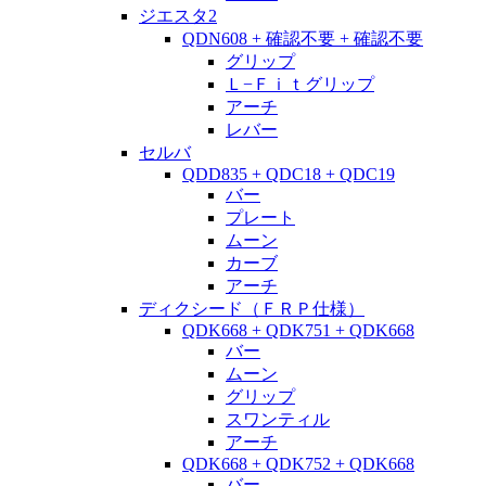
ジエスタ2
QDN608 + 確認不要 + 確認不要
グリップ
Ｌ−Ｆｉｔグリップ
アーチ
レバー
セルバ
QDD835 + QDC18 + QDC19
バー
プレート
ムーン
カーブ
アーチ
ディクシード（ＦＲＰ仕様）
QDK668 + QDK751 + QDK668
バー
ムーン
グリップ
スワンティル
アーチ
QDK668 + QDK752 + QDK668
バー