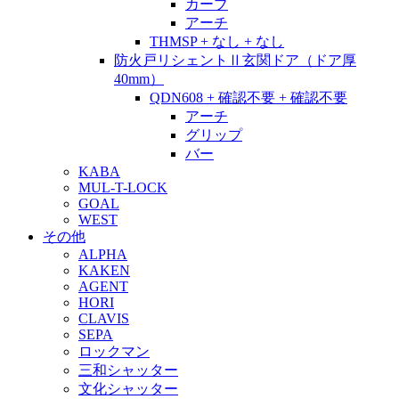
カーブ
アーチ
THMSP + なし + なし
防火戸リシェントⅡ玄関ドア（ドア厚
40mm）
QDN608 + 確認不要 + 確認不要
アーチ
グリップ
バー
KABA
MUL-T-LOCK
GOAL
WEST
その他
ALPHA
KAKEN
AGENT
HORI
CLAVIS
SEPA
ロックマン
三和シャッター
文化シャッター