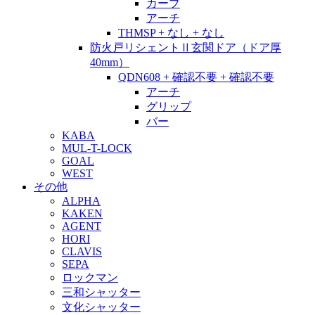
カーブ
アーチ
THMSP + なし + なし
防火戸リシェントⅡ玄関ドア（ドア厚
40mm）
QDN608 + 確認不要 + 確認不要
アーチ
グリップ
バー
KABA
MUL-T-LOCK
GOAL
WEST
その他
ALPHA
KAKEN
AGENT
HORI
CLAVIS
SEPA
ロックマン
三和シャッター
文化シャッター