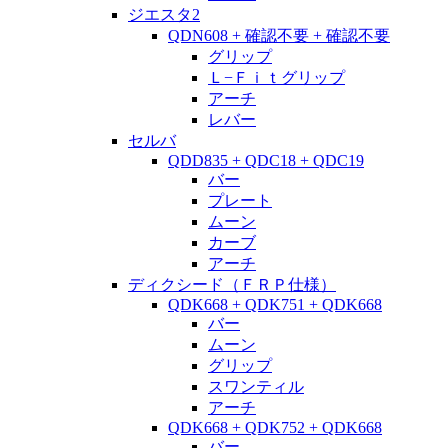
ジエスタ2
QDN608 + 確認不要 + 確認不要
グリップ
Ｌ−Ｆｉｔグリップ
アーチ
レバー
セルバ
QDD835 + QDC18 + QDC19
バー
プレート
ムーン
カーブ
アーチ
ディクシード（ＦＲＰ仕様）
QDK668 + QDK751 + QDK668
バー
ムーン
グリップ
スワンティル
アーチ
QDK668 + QDK752 + QDK668
バー