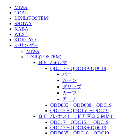
MIWA
GOAL
LIXIL(TOSTEM)
SHOWA
KABA
WEST
KOKUYO
シリンダー
MIWA
LIXIL(TOSTEM)
ＢＦフォルマ
QDC17 + QDC18 + QDC19
バー
ムーン
グリップ
カーブ
アーチ
QDD835 + QDD688 + QDC19
QDC17 + QDC151 + QDC19
ＢＦプレナスⅡ（ドア厚３３ＭＭ）
QDC17 + QDC151 + QDC19
QDC17 + QDC18 + QDC19
QDD835 + QDC18 + QDC19