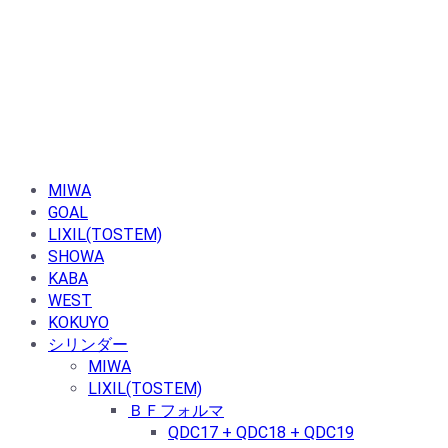
MIWA
GOAL
LIXIL(TOSTEM)
SHOWA
KABA
WEST
KOKUYO
シリンダー
MIWA
LIXIL(TOSTEM)
ＢＦフォルマ
QDC17 + QDC18 + QDC19