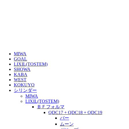
MIWA
GOAL
LIXIL(TOSTEM)
SHOWA
KABA
WEST
KOKUYO
シリンダー
MIWA
LIXIL(TOSTEM)
ＢＦフォルマ
QDC17 + QDC18 + QDC19
バー
ムーン