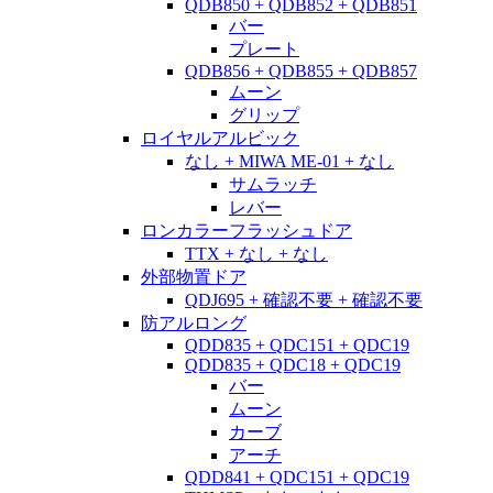
QDB850 + QDB852 + QDB851
バー
プレート
QDB856 + QDB855 + QDB857
ムーン
グリップ
ロイヤルアルビック
なし + MIWA ME-01 + なし
サムラッチ
レバー
ロンカラーフラッシュドア
TTX + なし + なし
外部物置ドア
QDJ695 + 確認不要 + 確認不要
防アルロング
QDD835 + QDC151 + QDC19
QDD835 + QDC18 + QDC19
バー
ムーン
カーブ
アーチ
QDD841 + QDC151 + QDC19