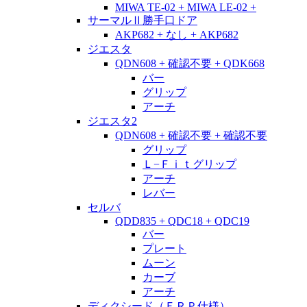
MIWA TE-02 + MIWA LE-02 +
サーマルⅡ勝手口ドア
AKP682 + なし + AKP682
ジエスタ
QDN608 + 確認不要 + QDK668
バー
グリップ
アーチ
ジエスタ2
QDN608 + 確認不要 + 確認不要
グリップ
Ｌ−Ｆｉｔグリップ
アーチ
レバー
セルバ
QDD835 + QDC18 + QDC19
バー
プレート
ムーン
カーブ
アーチ
ディクシード（ＦＲＰ仕様）