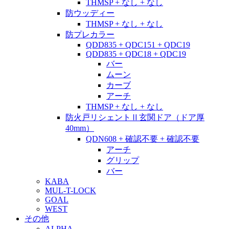
THMSP + なし + なし
防ウッディー
THMSP + なし + なし
防プレカラー
QDD835 + QDC151 + QDC19
QDD835 + QDC18 + QDC19
バー
ムーン
カーブ
アーチ
THMSP + なし + なし
防火戸リシェントⅡ玄関ドア（ドア厚
40mm）
QDN608 + 確認不要 + 確認不要
アーチ
グリップ
バー
KABA
MUL-T-LOCK
GOAL
WEST
その他
ALPHA