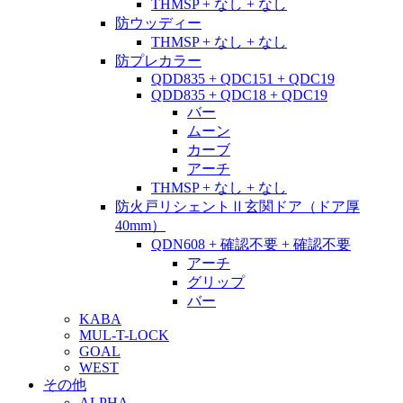
THMSP + なし + なし
防ウッディー
THMSP + なし + なし
防プレカラー
QDD835 + QDC151 + QDC19
QDD835 + QDC18 + QDC19
バー
ムーン
カーブ
アーチ
THMSP + なし + なし
防火戸リシェントⅡ玄関ドア（ドア厚
40mm）
QDN608 + 確認不要 + 確認不要
アーチ
グリップ
バー
KABA
MUL-T-LOCK
GOAL
WEST
その他
ALPHA