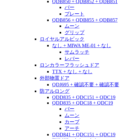
QDB850 + QDB852 + QDB851
バー
プレート
QDB856 + QDB855 + QDB857
ムーン
グリップ
ロイヤルアルビック
なし + MIWA ME-01 + なし
サムラッチ
レバー
ロンカラーフラッシュドア
TTX + なし + なし
外部物置ドア
QDJ695 + 確認不要 + 確認不要
防アルロング
QDD835 + QDC151 + QDC19
QDD835 + QDC18 + QDC19
バー
ムーン
カーブ
アーチ
QDD841 + QDC151 + QDC19