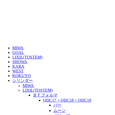
MIWA
GOAL
LIXIL(TOSTEM)
SHOWA
KABA
WEST
KOKUYO
シリンダー
MIWA
LIXIL(TOSTEM)
ＢＦフォルマ
QDC17 + QDC18 + QDC19
バー
ムーン