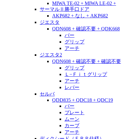
MIWA TE-02 + MIWA LE-02 +
サーマルⅡ勝手口ドア
AKP682 + なし + AKP682
ジエスタ
QDN608 + 確認不要 + QDK668
バー
グリップ
アーチ
ジエスタ2
QDN608 + 確認不要 + 確認不要
グリップ
Ｌ−Ｆｉｔグリップ
アーチ
レバー
セルバ
QDD835 + QDC18 + QDC19
バー
プレート
ムーン
カーブ
アーチ
ディクシード（ＦＲＰ仕様）