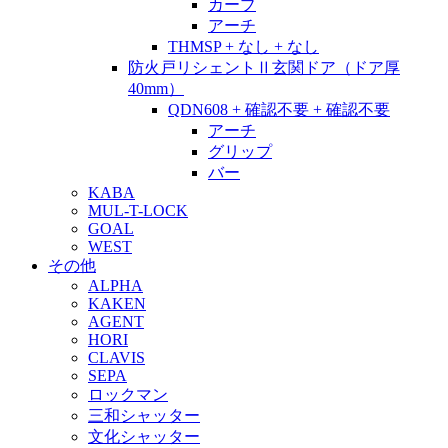
カーブ
アーチ
THMSP + なし + なし
防火戸リシェントⅡ玄関ドア（ドア厚
40mm）
QDN608 + 確認不要 + 確認不要
アーチ
グリップ
バー
KABA
MUL-T-LOCK
GOAL
WEST
その他
ALPHA
KAKEN
AGENT
HORI
CLAVIS
SEPA
ロックマン
三和シャッター
文化シャッター