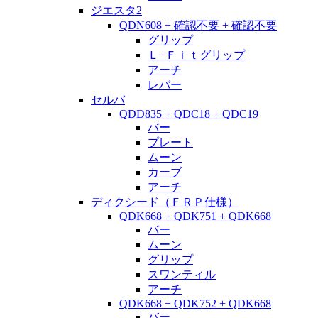
ジエスタ2
QDN608 + 確認不要 + 確認不要
グリップ
Ｌ−Ｆｉｔグリップ
アーチ
レバー
セルバ
QDD835 + QDC18 + QDC19
バー
プレート
ムーン
カーブ
アーチ
ディクシード（ＦＲＰ仕様）
QDK668 + QDK751 + QDK668
バー
ムーン
グリップ
スワンティル
アーチ
QDK668 + QDK752 + QDK668
バー