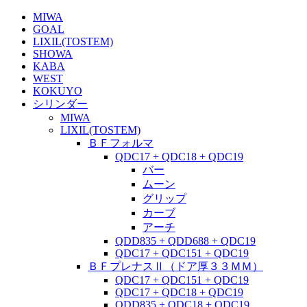
MIWA
GOAL
LIXIL(TOSTEM)
SHOWA
KABA
WEST
KOKUYO
シリンダー
MIWA
LIXIL(TOSTEM)
ＢＦフォルマ
QDC17 + QDC18 + QDC19
バー
ムーン
グリップ
カーブ
アーチ
QDD835 + QDD688 + QDC19
QDC17 + QDC151 + QDC19
ＢＦプレナスⅡ（ドア厚３３ＭＭ）
QDC17 + QDC151 + QDC19
QDC17 + QDC18 + QDC19
QDD835 + QDC18 + QDC19