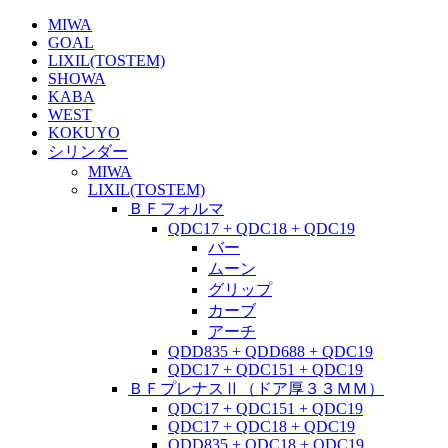
MIWA
GOAL
LIXIL(TOSTEM)
SHOWA
KABA
WEST
KOKUYO
シリンダー
MIWA
LIXIL(TOSTEM)
ＢＦフォルマ
QDC17 + QDC18 + QDC19
バー
ムーン
グリップ
カーブ
アーチ
QDD835 + QDD688 + QDC19
QDC17 + QDC151 + QDC19
ＢＦプレナスⅡ（ドア厚３３ＭＭ）
QDC17 + QDC151 + QDC19
QDC17 + QDC18 + QDC19
QDD835 + QDC18 + QDC19