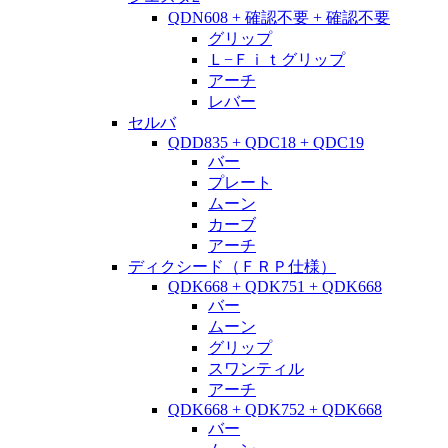
QDN608 + 確認不要 + 確認不要
グリップ
Ｌ−Ｆｉｔグリップ
アーチ
レバー
セルバ
QDD835 + QDC18 + QDC19
バー
プレート
ムーン
カーブ
アーチ
ディクシード（ＦＲＰ仕様）
QDK668 + QDK751 + QDK668
バー
ムーン
グリップ
スワンティル
アーチ
QDK668 + QDK752 + QDK668
バー