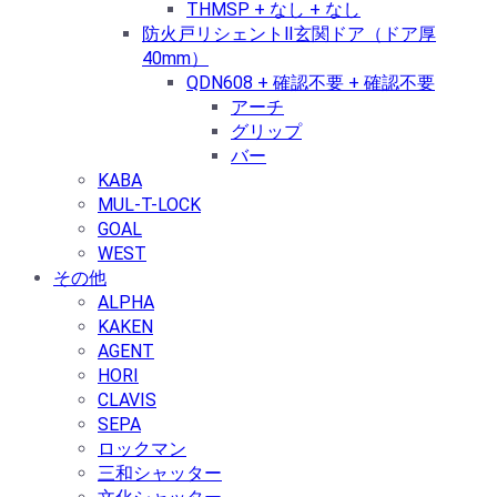
THMSP + なし + なし
防火戸リシェントⅡ玄関ドア（ドア厚
40mm）
QDN608 + 確認不要 + 確認不要
アーチ
グリップ
バー
KABA
MUL-T-LOCK
GOAL
WEST
その他
ALPHA
KAKEN
AGENT
HORI
CLAVIS
SEPA
ロックマン
三和シャッター