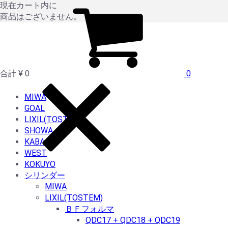
現在カート内に
商品はございません。
合計
¥ 0
0
MIWA
GOAL
LIXIL(TOSTEM)
SHOWA
KABA
WEST
KOKUYO
シリンダー
MIWA
LIXIL(TOSTEM)
ＢＦフォルマ
QDC17 + QDC18 + QDC19