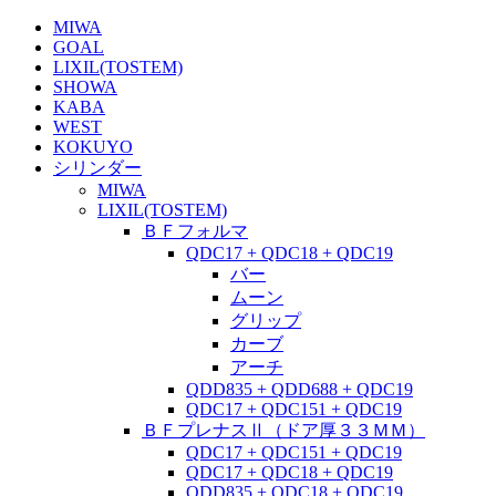
MIWA
GOAL
LIXIL(TOSTEM)
SHOWA
KABA
WEST
KOKUYO
シリンダー
MIWA
LIXIL(TOSTEM)
ＢＦフォルマ
QDC17 + QDC18 + QDC19
バー
ムーン
グリップ
カーブ
アーチ
QDD835 + QDD688 + QDC19
QDC17 + QDC151 + QDC19
ＢＦプレナスⅡ（ドア厚３３ＭＭ）
QDC17 + QDC151 + QDC19
QDC17 + QDC18 + QDC19
QDD835 + QDC18 + QDC19