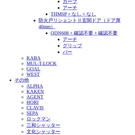
カーブ
アーチ
THMSP + なし + なし
防火戸リシェントⅡ玄関ドア（ドア厚
40mm）
QDN608 + 確認不要 + 確認不要
アーチ
グリップ
バー
KABA
MUL-T-LOCK
GOAL
WEST
その他
ALPHA
KAKEN
AGENT
HORI
CLAVIS
SEPA
ロックマン
三和シャッター
文化シャッター