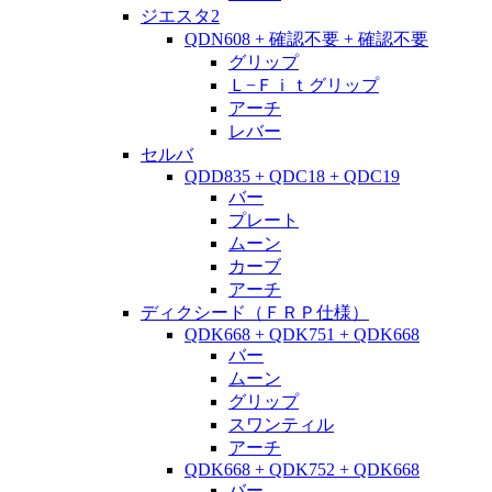
ジエスタ2
QDN608 + 確認不要 + 確認不要
グリップ
Ｌ−Ｆｉｔグリップ
アーチ
レバー
セルバ
QDD835 + QDC18 + QDC19
バー
プレート
ムーン
カーブ
アーチ
ディクシード（ＦＲＰ仕様）
QDK668 + QDK751 + QDK668
バー
ムーン
グリップ
スワンティル
アーチ
QDK668 + QDK752 + QDK668
バー