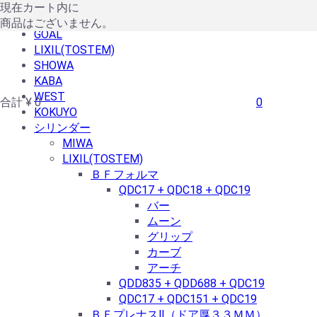
現在カート内に
MIWA
商品はございません。
GOAL
LIXIL(TOSTEM)
SHOWA
KABA
WEST
合計
¥ 0
0
KOKUYO
シリンダー
MIWA
LIXIL(TOSTEM)
ＢＦフォルマ
QDC17 + QDC18 + QDC19
バー
ムーン
グリップ
カーブ
アーチ
QDD835 + QDD688 + QDC19
QDC17 + QDC151 + QDC19
ＢＦプレナスⅡ（ドア厚３３ＭＭ）