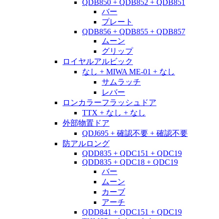
QDB850 + QDB852 + QDB851
バー
プレート
QDB856 + QDB855 + QDB857
ムーン
グリップ
ロイヤルアルビック
なし + MIWA ME-01 + なし
サムラッチ
レバー
ロンカラーフラッシュドア
TTX + なし + なし
外部物置ドア
QDJ695 + 確認不要 + 確認不要
防アルロング
QDD835 + QDC151 + QDC19
QDD835 + QDC18 + QDC19
バー
ムーン
カーブ
アーチ
QDD841 + QDC151 + QDC19