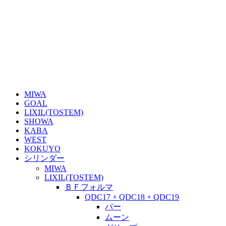
MIWA
GOAL
LIXIL(TOSTEM)
SHOWA
KABA
WEST
KOKUYO
シリンダー
MIWA
LIXIL(TOSTEM)
ＢＦフォルマ
QDC17 + QDC18 + QDC19
バー
ムーン