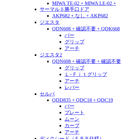
MIWA TE-02 + MIWA LE-02 +
サーマルⅡ勝手口ドア
AKP682 + なし + AKP682
ジエスタ
QDN608 + 確認不要 + QDK668
バー
グリップ
アーチ
ジエスタ2
QDN608 + 確認不要 + 確認不要
グリップ
Ｌ−Ｆｉｔグリップ
アーチ
レバー
セルバ
QDD835 + QDC18 + QDC19
バー
プレート
ムーン
カーブ
アーチ
ディクシード（ＦＲＰ仕様）