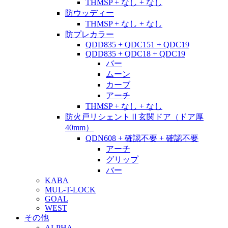
THMSP + なし + なし
防ウッディー
THMSP + なし + なし
防プレカラー
QDD835 + QDC151 + QDC19
QDD835 + QDC18 + QDC19
バー
ムーン
カーブ
アーチ
THMSP + なし + なし
防火戸リシェントⅡ玄関ドア（ドア厚
40mm）
QDN608 + 確認不要 + 確認不要
アーチ
グリップ
バー
KABA
MUL-T-LOCK
GOAL
WEST
その他
ALPHA