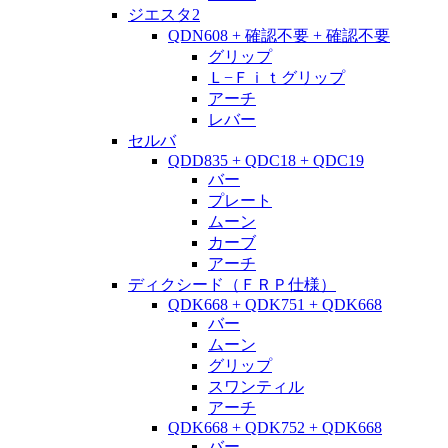
ジエスタ2
QDN608 + 確認不要 + 確認不要
グリップ
Ｌ−Ｆｉｔグリップ
アーチ
レバー
セルバ
QDD835 + QDC18 + QDC19
バー
プレート
ムーン
カーブ
アーチ
ディクシード（ＦＲＰ仕様）
QDK668 + QDK751 + QDK668
バー
ムーン
グリップ
スワンティル
アーチ
QDK668 + QDK752 + QDK668
バー