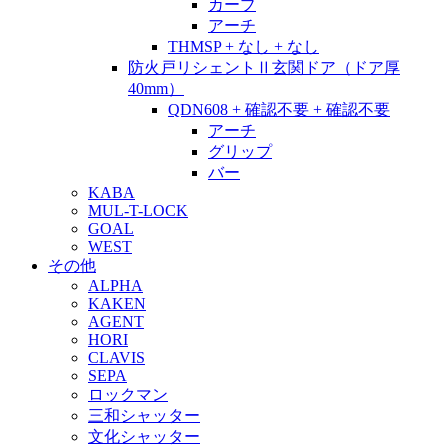
カーブ
アーチ
THMSP + なし + なし
防火戸リシェントⅡ玄関ドア（ドア厚
40mm）
QDN608 + 確認不要 + 確認不要
アーチ
グリップ
バー
KABA
MUL-T-LOCK
GOAL
WEST
その他
ALPHA
KAKEN
AGENT
HORI
CLAVIS
SEPA
ロックマン
三和シャッター
文化シャッター