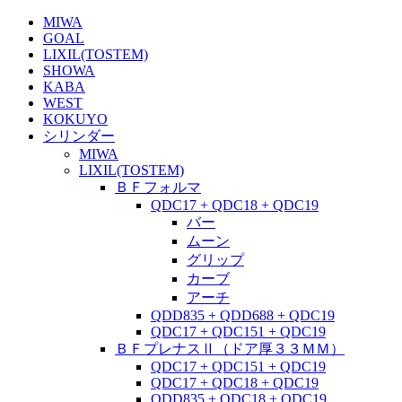
MIWA
GOAL
LIXIL(TOSTEM)
SHOWA
KABA
WEST
KOKUYO
シリンダー
MIWA
LIXIL(TOSTEM)
ＢＦフォルマ
QDC17 + QDC18 + QDC19
バー
ムーン
グリップ
カーブ
アーチ
QDD835 + QDD688 + QDC19
QDC17 + QDC151 + QDC19
ＢＦプレナスⅡ（ドア厚３３ＭＭ）
QDC17 + QDC151 + QDC19
QDC17 + QDC18 + QDC19
QDD835 + QDC18 + QDC19