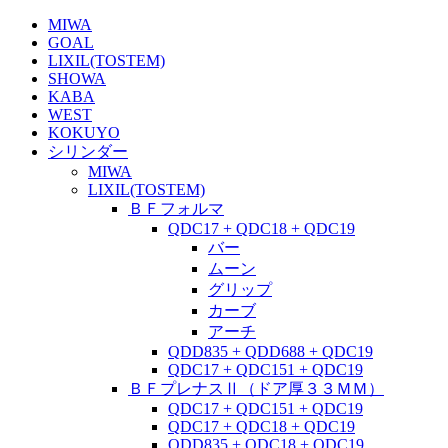
MIWA
GOAL
LIXIL(TOSTEM)
SHOWA
KABA
WEST
KOKUYO
シリンダー
MIWA
LIXIL(TOSTEM)
ＢＦフォルマ
QDC17 + QDC18 + QDC19
バー
ムーン
グリップ
カーブ
アーチ
QDD835 + QDD688 + QDC19
QDC17 + QDC151 + QDC19
ＢＦプレナスⅡ（ドア厚３３ＭＭ）
QDC17 + QDC151 + QDC19
QDC17 + QDC18 + QDC19
QDD835 + QDC18 + QDC19