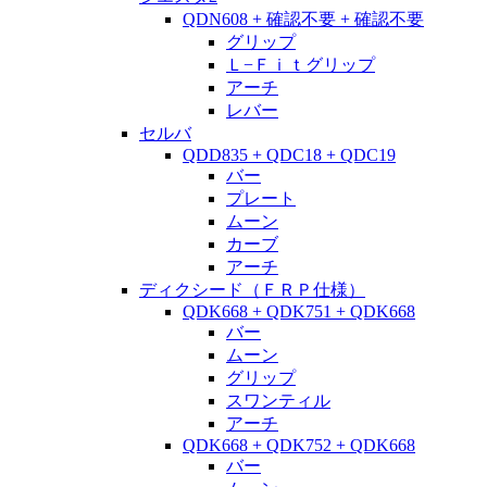
QDN608 + 確認不要 + 確認不要
グリップ
Ｌ−Ｆｉｔグリップ
アーチ
レバー
セルバ
QDD835 + QDC18 + QDC19
バー
プレート
ムーン
カーブ
アーチ
ディクシード（ＦＲＰ仕様）
QDK668 + QDK751 + QDK668
バー
ムーン
グリップ
スワンティル
アーチ
QDK668 + QDK752 + QDK668
バー