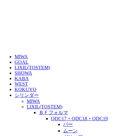
MIWA
GOAL
LIXIL(TOSTEM)
SHOWA
KABA
WEST
KOKUYO
シリンダー
MIWA
LIXIL(TOSTEM)
ＢＦフォルマ
QDC17 + QDC18 + QDC19
バー
ムーン