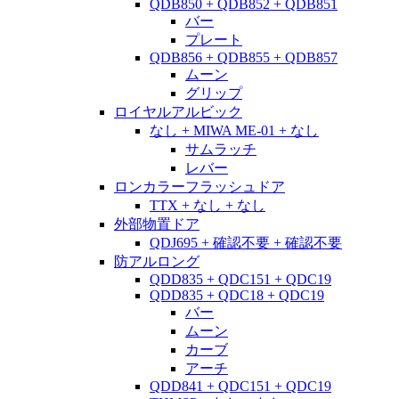
QDB850 + QDB852 + QDB851
バー
プレート
QDB856 + QDB855 + QDB857
ムーン
グリップ
ロイヤルアルビック
なし + MIWA ME-01 + なし
サムラッチ
レバー
ロンカラーフラッシュドア
TTX + なし + なし
外部物置ドア
QDJ695 + 確認不要 + 確認不要
防アルロング
QDD835 + QDC151 + QDC19
QDD835 + QDC18 + QDC19
バー
ムーン
カーブ
アーチ
QDD841 + QDC151 + QDC19