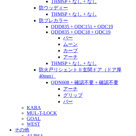
THMSP + なし + なし
防ウッディー
THMSP + なし + なし
防プレカラー
QDD835 + QDC151 + QDC19
QDD835 + QDC18 + QDC19
バー
ムーン
カーブ
アーチ
THMSP + なし + なし
防火戸リシェントⅡ玄関ドア（ドア厚
40mm）
QDN608 + 確認不要 + 確認不要
アーチ
グリップ
バー
KABA
MUL-T-LOCK
GOAL
WEST
その他
ALPHA