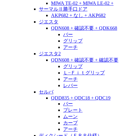
MIWA TE-02 + MIWA LE-02 +
サーマルⅡ勝手口ドア
AKP682 + なし + AKP682
ジエスタ
QDN608 + 確認不要 + QDK668
バー
グリップ
アーチ
ジエスタ2
QDN608 + 確認不要 + 確認不要
グリップ
Ｌ−Ｆｉｔグリップ
アーチ
レバー
セルバ
QDD835 + QDC18 + QDC19
バー
プレート
ムーン
カーブ
アーチ
ディクシード（ＦＲＰ仕様）