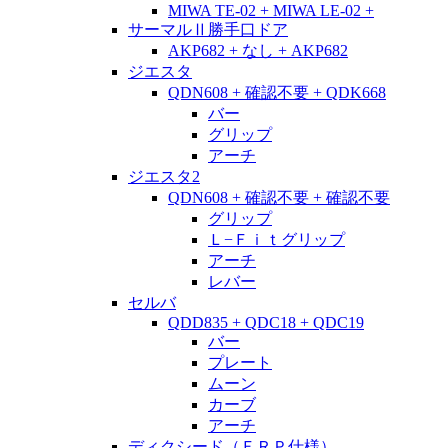
MIWA TE-02 + MIWA LE-02 +
サーマルⅡ勝手口ドア
AKP682 + なし + AKP682
ジエスタ
QDN608 + 確認不要 + QDK668
バー
グリップ
アーチ
ジエスタ2
QDN608 + 確認不要 + 確認不要
グリップ
Ｌ−Ｆｉｔグリップ
アーチ
レバー
セルバ
QDD835 + QDC18 + QDC19
バー
プレート
ムーン
カーブ
アーチ
ディクシード（ＦＲＰ仕様）