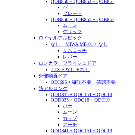
QDB850 + QDB852 + QDB851
バー
プレート
QDB856 + QDB855 + QDB857
ムーン
グリップ
ロイヤルアルビック
なし + MIWA ME-01 + なし
サムラッチ
レバー
ロンカラーフラッシュドア
TTX + なし + なし
外部物置ドア
QDJ695 + 確認不要 + 確認不要
防アルロング
QDD835 + QDC151 + QDC19
QDD835 + QDC18 + QDC19
バー
ムーン
カーブ
アーチ
QDD841 + QDC151 + QDC19