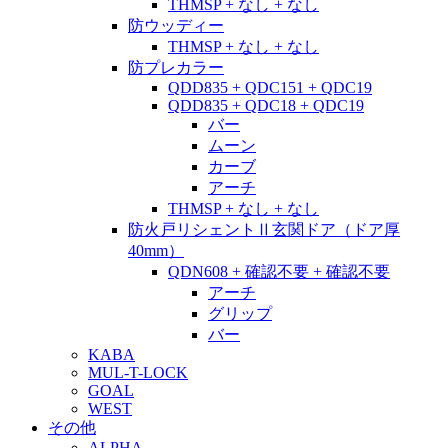
THMSP + なし + なし
防ウッディー
THMSP + なし + なし
防プレカラー
QDD835 + QDC151 + QDC19
QDD835 + QDC18 + QDC19
バー
ムーン
カーブ
アーチ
THMSP + なし + なし
防火戸リシェントⅡ玄関ドア（ドア厚
40mm）
QDN608 + 確認不要 + 確認不要
アーチ
グリップ
バー
KABA
MUL-T-LOCK
GOAL
WEST
その他
ALPHA