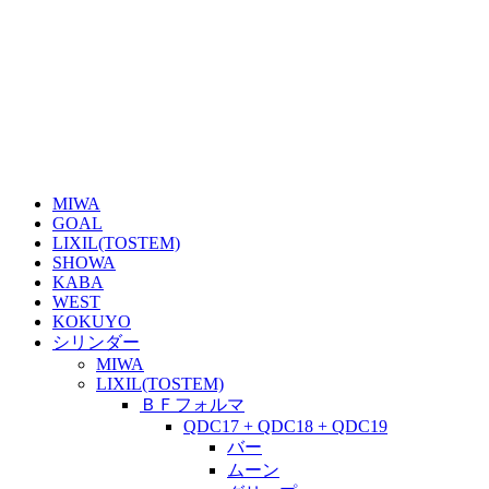
MIWA
GOAL
LIXIL(TOSTEM)
SHOWA
KABA
WEST
KOKUYO
シリンダー
MIWA
LIXIL(TOSTEM)
ＢＦフォルマ
QDC17 + QDC18 + QDC19
バー
ムーン