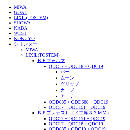
MIWA
GOAL
LIXIL(TOSTEM)
SHOWA
KABA
WEST
KOKUYO
シリンダー
MIWA
LIXIL(TOSTEM)
ＢＦフォルマ
QDC17 + QDC18 + QDC19
バー
ムーン
グリップ
カーブ
アーチ
QDD835 + QDD688 + QDC19
QDC17 + QDC151 + QDC19
ＢＦプレナスⅡ（ドア厚３３ＭＭ）
QDC17 + QDC151 + QDC19
QDC17 + QDC18 + QDC19
QDD835 + QDC18 + QDC19