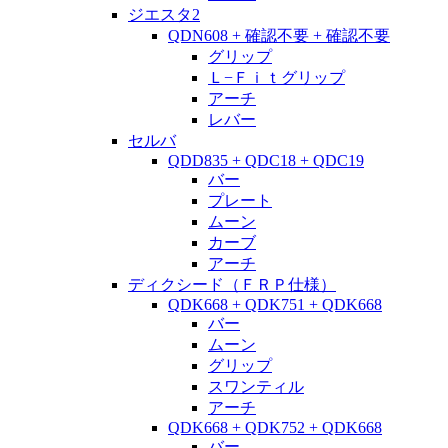
ジエスタ2
QDN608 + 確認不要 + 確認不要
グリップ
Ｌ−Ｆｉｔグリップ
アーチ
レバー
セルバ
QDD835 + QDC18 + QDC19
バー
プレート
ムーン
カーブ
アーチ
ディクシード（ＦＲＰ仕様）
QDK668 + QDK751 + QDK668
バー
ムーン
グリップ
スワンティル
アーチ
QDK668 + QDK752 + QDK668
バー