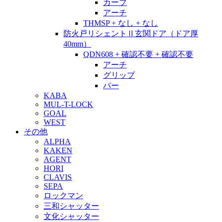
カーブ
アーチ
THMSP + なし + なし
防火戸リシェントⅡ玄関ドア（ドア厚
40mm）
QDN608 + 確認不要 + 確認不要
アーチ
グリップ
バー
KABA
MUL-T-LOCK
GOAL
WEST
その他
ALPHA
KAKEN
AGENT
HORI
CLAVIS
SEPA
ロックマン
三和シャッター
文化シャッター