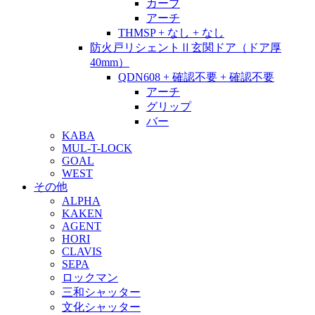
カーブ
アーチ
THMSP + なし + なし
防火戸リシェントⅡ玄関ドア（ドア厚
40mm）
QDN608 + 確認不要 + 確認不要
アーチ
グリップ
バー
KABA
MUL-T-LOCK
GOAL
WEST
その他
ALPHA
KAKEN
AGENT
HORI
CLAVIS
SEPA
ロックマン
三和シャッター
文化シャッター