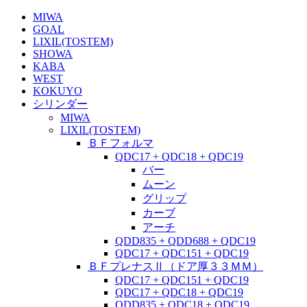
MIWA
GOAL
LIXIL(TOSTEM)
SHOWA
KABA
WEST
KOKUYO
シリンダー
MIWA
LIXIL(TOSTEM)
ＢＦフォルマ
QDC17 + QDC18 + QDC19
バー
ムーン
グリップ
カーブ
アーチ
QDD835 + QDD688 + QDC19
QDC17 + QDC151 + QDC19
ＢＦプレナスⅡ（ドア厚３３ＭＭ）
QDC17 + QDC151 + QDC19
QDC17 + QDC18 + QDC19
QDD835 + QDC18 + QDC19