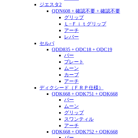
ジエスタ2
QDN608 + 確認不要 + 確認不要
グリップ
Ｌ−Ｆｉｔグリップ
アーチ
レバー
セルバ
QDD835 + QDC18 + QDC19
バー
プレート
ムーン
カーブ
アーチ
ディクシード（ＦＲＰ仕様）
QDK668 + QDK751 + QDK668
バー
ムーン
グリップ
スワンティル
アーチ
QDK668 + QDK752 + QDK668
バー